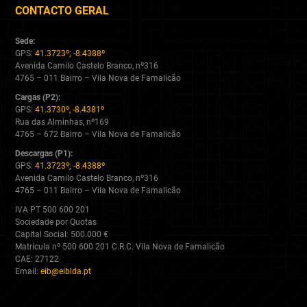
CONTACTO GERAL
Sede:
GPS:
41.3723º; -8.4388º
Avenida Camilo Castelo Branco, nº316
4765 – 011 Bairro – Vila Nova de Famalicão
Cargas (P2):
GPS:
41.3730º, -8.4381º
Rua das Alminhas, nº169
4765 – 672 Bairro – Vila Nova de Famalicão
Descargas (P1):
GPS:
41.3723º; -8.4388º
Avenida Camilo Castelo Branco, nº316
4765 – 011 Bairro – Vila Nova de Famalicão
IVA PT 500 600 201
Sociedade por Quotas
Capital Social: 500.000 €
Matrícula nº 500 600 201 C.R.C. Vila Nova de Famalicão
CAE: 27122
Email:
eib@eiblda.pt