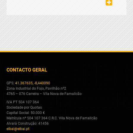
CONTACTO GERAL
GPS:
41.367635, -8,440090
Zona Industrial do Fojo, Pavilhão nº2
4765 – 076 Carreira – Vila Nova de Famalicão
IVA PT 504 107 364
Sociedade por Quotas
Capital Social: 50.000 €
Matrícula nº 504 107 364 C.R.C. Vila Nova de Famalicão
Alvará Construção: 41456
elbai@elbai.pt