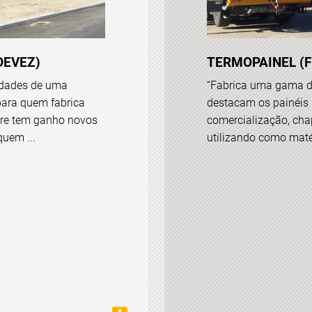
DEVEZ)
TERMOPAINEL (F
idades de uma
“Fabrica uma gama di
para quem fabrica
destacam os painéis 
ure tem ganho novos
comercialização, chap
quem ...
utilizando como matér