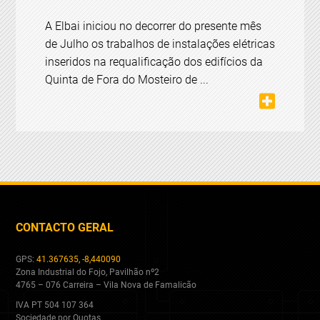
A Elbai iniciou no decorrer do presente mês
de Julho os trabalhos de instalações elétricas
inseridos na requalificação dos edifícios da
Quinta de Fora do Mosteiro de ...
CONTACTO GERAL
GPS:
41.367635, -8,440090
Zona Industrial do Fojo, Pavilhão nº2
4765 – 076 Carreira – Vila Nova de Famalicão
IVA PT 504 107 364
Sociedade por Quotas