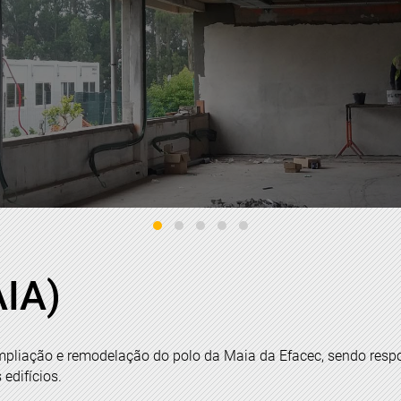
IA)
mpliação e remodelação do polo da Maia da Efacec, sendo respon
edifícios.