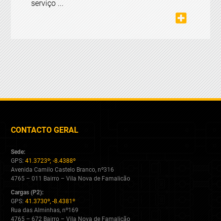
serviço ...
CONTACTO GERAL
Sede:
GPS:
41.3723º; -8.4388º
Avenida Camilo Castelo Branco, nº316
4765 – 011 Bairro – Vila Nova de Famalicão
Cargas (P2):
GPS:
41.3730º, -8.4381º
Rua das Alminhas, nº169
4765 – 672 Bairro – Vila Nova de Famalicão