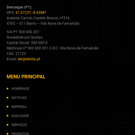
Descargas (P1):
GPS:
41.3723º; -8.4388º
Avenida Camilo Castelo Branco, nº316
4765 – 011 Bairro – Vila Nova de Famalicão
IVA PT 500 600 201
Sociedade por Quotas
Capital Social: 500.000 €
Matrícula nº 500 600 201 C.R.C. Vila Nova de Famalicão
CAE: 27122
Email:
eib@eiblda.pt
MENU PRINCIPAL
HOMEPAGE
NOTICIAS
EMPRESA
QUALIDADE
SERVIÇOS
PRODUTOS