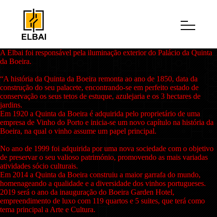
A Elbai foi responsável pela iluminação exterior do Palácio da Quinta
da Boeira.
“A história da Quinta da Boeira remonta ao ano de 1850, data da
construção do seu palacete, encontrando-se em perfeito estado de
conservação os seus tetos de estuque, azulejaria e os 3 hectares de
jardins.
Em 1920 a Quinta da Boeira é adquirida pelo proprietário de uma
empresa de Vinho do Porto e inicia-se um novo capítulo na história da
Boeira, na qual o vinho assume um papel principal.
No ano de 1999 foi adquirida por uma nova sociedade com o objetivo
de preservar o seu valioso património, promovendo as mais variadas
atividades sócio culturais.
Em 2014 a Quinta da Boeira construiu a maior garrafa do mundo,
homenageando a qualidade e a diversidade dos vinhos portugueses.
2019 será o ano da inauguração do Boeira Garden Hotel,
empreendimento de luxo com 119 quartos e 5 suites, que terá como
tema principal a Arte e Cultura.